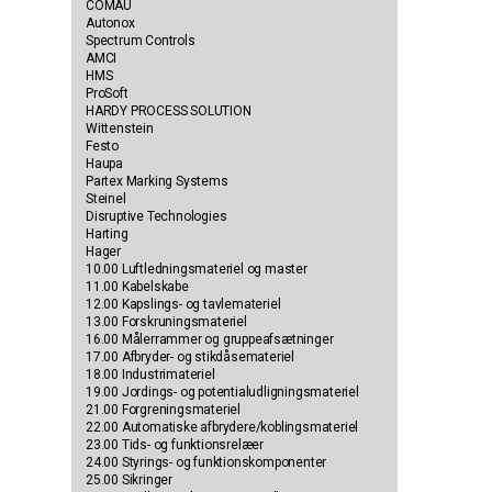
COMAU
Autonox
Spectrum Controls
AMCI
HMS
ProSoft
HARDY PROCESS SOLUTION
Wittenstein
Festo
Haupa
Partex Marking Systems
Steinel
Disruptive Technologies
Harting
Hager
10.00 Luftledningsmateriel og master
11.00 Kabelskabe
12.00 Kapslings- og tavlemateriel
13.00 Forskruningsmateriel
16.00 Målerrammer og gruppeafsætninger
17.00 Afbryder- og stikdåsemateriel
18.00 Industrimateriel
19.00 Jordings- og potentialudligningsmateriel
21.00 Forgreningsmateriel
22.00 Automatiske afbrydere/koblingsmateriel
23.00 Tids- og funktionsrelæer
24.00 Styrings- og funktionskomponenter
25.00 Sikringer