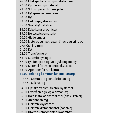
26.00 Intelligente bygningsinstallationer
27.00 Opmærkningsmateriel
28.00 Stikpropper og forlængerled
29.00 Højspændingsmateriel
30.00 Rør
32.00 Ledninger, stærkstrøm
35.00 Svagstrømskabler
36.00 Kabelkanaler og -lister
39.00 Befæstelsesmateriel
50.00 Glødelamper
60.00 Motorer, pumper, spændingsregulering og -
overvågning m.m
61.00 Køl
62.00 Transformere
63.00 Strømforsyninger
67.00 Lysdæmpere og lysreguleringsudstyr
68.00 Materiel for transientbeskyttelse
78.00 Apparater for rumklima
82.00 Tele- og kommunikations- anlæg
82.40 Samtale- og porttelefonanlæg
82.60 Stik, udtag
84.00 Optiske transmissions- systemer
85.00 Overvågnings- og alarmanlæg
86.00 Data-installationsmateriel (ekskl. kabler)
87.00 Antenneanlæg
89.00 Elektroniksystemer
91.00 Elektronikkomponenter (passive)
92.00 Diverse komponenter, svagstrøm