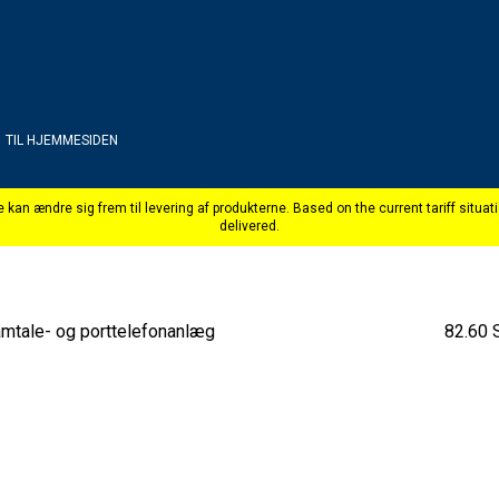
TIL HJEMMESIDEN
mtale- og porttelefonanlæg
82.60 S