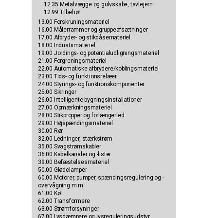
12.35 Metalvægge og gulvskabe, tavlejern
12.99 Tilbehør
13.00 Forskruningsmateriel
16.00 Målerrammer og gruppeafsætninger
17.00 Afbryder- og stikdåsemateriel
18.00 Industrimateriel
19.00 Jordings- og potentialudligningsmateriel
21.00 Forgreningsmateriel
22.00 Automatiske afbrydere/koblingsmateriel
23.00 Tids- og funktionsrelæer
24.00 Styrings- og funktionskomponenter
25.00 Sikringer
26.00 Intelligente bygningsinstallationer
27.00 Opmærkningsmateriel
28.00 Stikpropper og forlængerled
29.00 Højspændingsmateriel
30.00 Rør
32.00 Ledninger, stærkstrøm
35.00 Svagstrømskabler
36.00 Kabelkanaler og -lister
39.00 Befæstelsesmateriel
50.00 Glødelamper
60.00 Motorer, pumper, spændingsregulering og -
overvågning m.m
61.00 Køl
62.00 Transformere
63.00 Strømforsyninger
67.00 Lysdæmpere og lysreguleringsudstyr