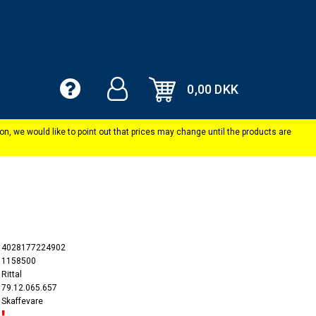
0,00 DKK
4028177224902
1158500
Rittal
79.12.065.657
Skaffevare