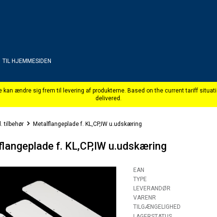
TIL HJEMMESIDEN
. tilbehør
Metalflangeplade f. KL,CP,IW u.udskæring
flangeplade f. KL,CP,IW u.udskæring
EAN
TYPE
LEVERANDØR
VARENR
TILGÆNGELIGHED
LAGERSTATUS