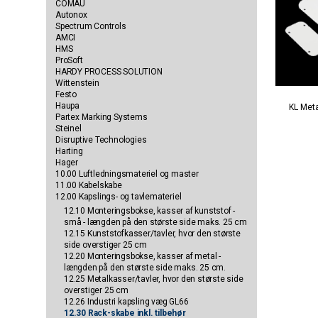
COMAU
Autonox
Spectrum Controls
AMCI
HMS
ProSoft
HARDY PROCESS SOLUTION
Wittenstein
Festo
Haupa
KL Meta
Partex Marking Systems
Steinel
Disruptive Technologies
Harting
Hager
10.00 Luftledningsmateriel og master
11.00 Kabelskabe
12.00 Kapslings- og tavlemateriel
12.10 Monteringsbokse, kasser af kunststof -
små - længden på den største side maks. 25 cm
12.15 Kunststofkasser/tavler, hvor den største
side overstiger 25 cm
12.20 Monteringsbokse, kasser af metal -
længden på den største side maks. 25 cm.
12.25 Metalkasser/tavler, hvor den største side
overstiger 25 cm
12.26 Industri kapsling væg GL66
12.30 Rack-skabe inkl. tilbehør