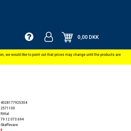
0,00 DKK
4028177925304
2571100
Rittal
79.12.073.694
Skaffevare