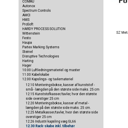
COMAU
Autonox
Spectrum Controls
AMCI
HMS
ProSoft
HARDY PROCESS SOLUTION
SZ Meta
Wittenstein
Festo
Haupa
Partex Marking Systems
Steinel
Disruptive Technologies
Harting
Hager
10.00 Luftledningsmateriel og master
11.00 Kabelskabe
12.00 Kapslings- og tavlemateriel
12.10 Monteringsbokse, kasser af kunststof -
små - længden på den største side maks. 25 cm
12.15 Kunststofkasser/tavler, hvor den største
side overstiger 25 cm
12.20 Monteringsbokse, kasser af metal -
længden på den største side maks. 25 cm.
12.25 Metalkasser/tavler, hvor den største side
overstiger 25 cm
12.26 Industri kapsling væg GL66
12.30 Rack-skabe inkl. tilbehør