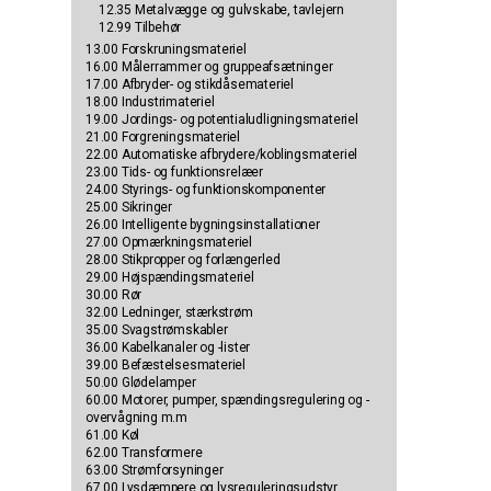
12.35 Metalvægge og gulvskabe, tavlejern
12.99 Tilbehør
13.00 Forskruningsmateriel
16.00 Målerrammer og gruppeafsætninger
17.00 Afbryder- og stikdåsemateriel
18.00 Industrimateriel
19.00 Jordings- og potentialudligningsmateriel
21.00 Forgreningsmateriel
22.00 Automatiske afbrydere/koblingsmateriel
23.00 Tids- og funktionsrelæer
24.00 Styrings- og funktionskomponenter
25.00 Sikringer
26.00 Intelligente bygningsinstallationer
27.00 Opmærkningsmateriel
28.00 Stikpropper og forlængerled
29.00 Højspændingsmateriel
30.00 Rør
32.00 Ledninger, stærkstrøm
35.00 Svagstrømskabler
36.00 Kabelkanaler og -lister
39.00 Befæstelsesmateriel
50.00 Glødelamper
60.00 Motorer, pumper, spændingsregulering og -
overvågning m.m
61.00 Køl
62.00 Transformere
63.00 Strømforsyninger
67.00 Lysdæmpere og lysreguleringsudstyr