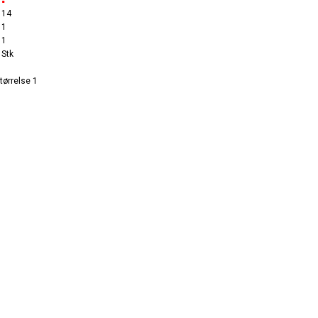
14
1
1
Stk
tørrelse 1