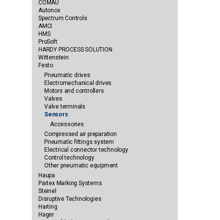
COMAU
Autonox
Spectrum Controls
AMCI
HMS
ProSoft
HARDY PROCESS SOLUTION
Wittenstein
Festo
Pneumatic drives
Electromechanical drives
Motors and controllers
Valves
Valve terminals
Sensors
Accessories
Compressed air preparation
Pneumatic fittings system
Electrical connector technology
Control technology
Other pneumatic equipment
Haupa
Partex Marking Systems
Steinel
Disruptive Technologies
Harting
Hager