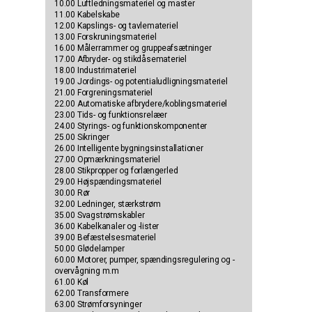
10.00 Luftledningsmateriel og master
11.00 Kabelskabe
12.00 Kapslings- og tavlemateriel
13.00 Forskruningsmateriel
16.00 Målerrammer og gruppeafsætninger
17.00 Afbryder- og stikdåsemateriel
18.00 Industrimateriel
19.00 Jordings- og potentialudligningsmateriel
21.00 Forgreningsmateriel
22.00 Automatiske afbrydere/koblingsmateriel
23.00 Tids- og funktionsrelæer
24.00 Styrings- og funktionskomponenter
25.00 Sikringer
26.00 Intelligente bygningsinstallationer
27.00 Opmærkningsmateriel
28.00 Stikpropper og forlængerled
29.00 Højspændingsmateriel
30.00 Rør
32.00 Ledninger, stærkstrøm
35.00 Svagstrømskabler
36.00 Kabelkanaler og -lister
39.00 Befæstelsesmateriel
50.00 Glødelamper
60.00 Motorer, pumper, spændingsregulering og -
overvågning m.m
61.00 Køl
62.00 Transformere
63.00 Strømforsyninger