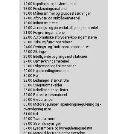
12.00 Kapslings- og tavlemateriel
13.00 Forskruningsmateriel
16.00 Målerrammer og gruppeafsætninger
17.00 Afbryder- og stikdåsemateriel
18.00 Industrimateriel
19.00 Jordings- og potentialudligningsmateriel
21.00 Forgreningsmateriel
22.00 Automatiske afbrydere/koblingsmateriel
23.00 Tids- og funktionsrelæer
24.00 Styrings- og funktionskomponenter
25.00 Sikringer
26.00 Intelligente bygningsinstallationer
27.00 Opmærkningsmateriel
28.00 Stikpropper og forlængerled
29.00 Højspændingsmateriel
30.00 Rør
32.00 Ledninger, stærkstrøm
35.00 Svagstrømskabler
36.00 Kabelkanaler og -lister
39.00 Befæstelsesmateriel
50.00 Glødelamper
60.00 Motorer, pumper, spændingsregulering og -
overvågning m.m
61.00 Køl
62.00 Transformere
63.00 Strømforsyninger
67.00 Lysdæmpere og lysreguleringsudstyr
68.00 Materiel for transientbeskyttelse