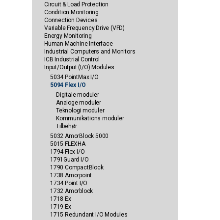
Circuit & Load Protection
Condition Monitoring
Connection Devices
Variable Frequency Drive (VFD)
Energy Monitoring
Human Machine Interface
Industrial Computers and Monitors
ICB Industrial Control
Input/Output (I/O) Modules
5034 PointMax I/O
5094 Flex I/O
Digitale moduler
Analoge moduler
Teknologi moduler
Kommunikations moduler
Tilbehør
5032 AmorBlock 5000
5015 FLEXHA
1794 Flex I/O
1791Guard I/O
1790 CompactBlock
1738 Amorpoint
1734 Point I/O
1732 Amorblock
1718 Ex
1719 Ex
1715 Redundant I/O Modules