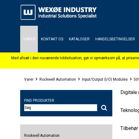
VARER
KONTAKT OS
KATALOGER
HANDELSBETINGELSER
Varer
Rockwell Automation
Input/Output (I/O) Modules
509
Digitale
FIND PRODUKTER
Teknolo
Tilbehør
Rockwell Automation