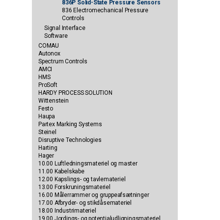
836P Solid-State Pressure Sensors
836 Electromechanical Pressure
Controls
Signal Interface
Software
COMAU
Autonox
Spectrum Controls
AMCI
HMS
ProSoft
HARDY PROCESS SOLUTION
Wittenstein
Festo
Haupa
Partex Marking Systems
Steinel
Disruptive Technologies
Harting
Hager
10.00 Luftledningsmateriel og master
11.00 Kabelskabe
12.00 Kapslings- og tavlemateriel
13.00 Forskruningsmateriel
16.00 Målerrammer og gruppeafsætninger
17.00 Afbryder- og stikdåsemateriel
18.00 Industrimateriel
19.00 Jordings- og potentialudligningsmateriel