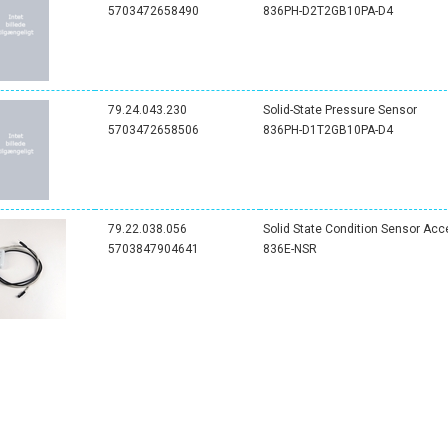
5703472658490
836PH-D2T2GB10PA-D4
79.24.043.230
Solid-State Pressure Sensor
5703472658506
836PH-D1T2GB10PA-D4
79.22.038.056
Solid State Condition Sensor Acc
5703847904641
836E-NSR