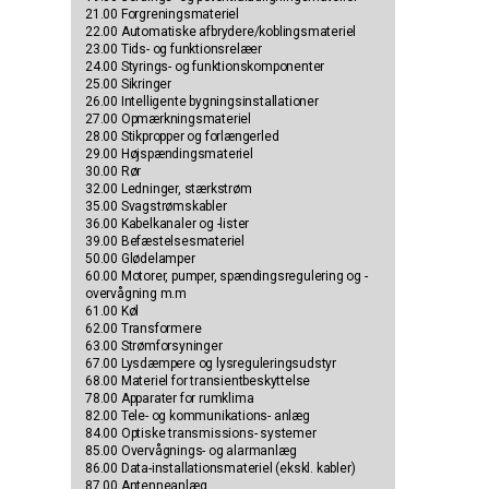
21.00 Forgreningsmateriel
22.00 Automatiske afbrydere/koblingsmateriel
23.00 Tids- og funktionsrelæer
24.00 Styrings- og funktionskomponenter
25.00 Sikringer
26.00 Intelligente bygningsinstallationer
27.00 Opmærkningsmateriel
28.00 Stikpropper og forlængerled
29.00 Højspændingsmateriel
30.00 Rør
32.00 Ledninger, stærkstrøm
35.00 Svagstrømskabler
36.00 Kabelkanaler og -lister
39.00 Befæstelsesmateriel
50.00 Glødelamper
60.00 Motorer, pumper, spændingsregulering og -
overvågning m.m
61.00 Køl
62.00 Transformere
63.00 Strømforsyninger
67.00 Lysdæmpere og lysreguleringsudstyr
68.00 Materiel for transientbeskyttelse
78.00 Apparater for rumklima
82.00 Tele- og kommunikations- anlæg
84.00 Optiske transmissions- systemer
85.00 Overvågnings- og alarmanlæg
86.00 Data-installationsmateriel (ekskl. kabler)
87.00 Antenneanlæg