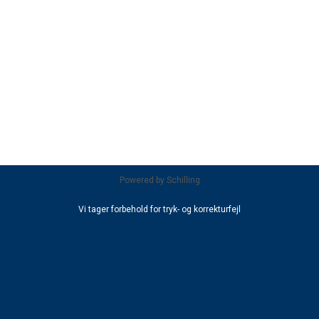
Powered by
Schilling
Vi tager forbehold for tryk- og korrekturfejl