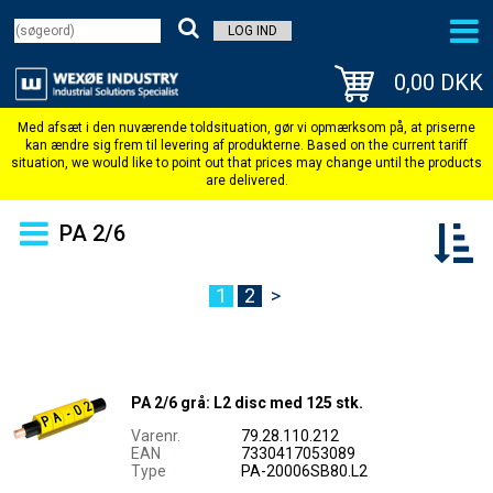
LOG IND
0,00 DKK
PA 2/6
1
2
>
PA 2/6 grå: L2 disc med 125 stk.
Varenr.
79.28.110.212
EAN
7330417053089
Type
PA-20006SB80.L2