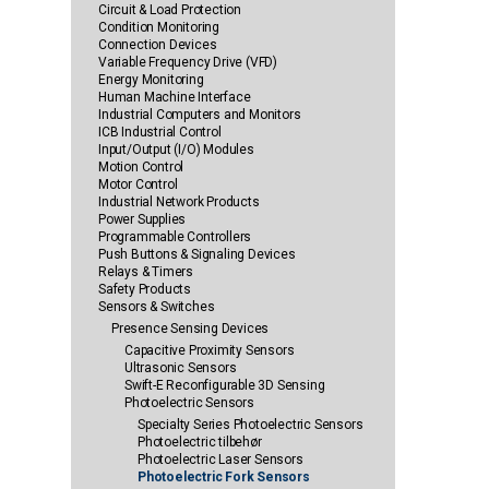
Circuit & Load Protection
Condition Monitoring
Connection Devices
Variable Frequency Drive (VFD)
Energy Monitoring
Human Machine Interface
Industrial Computers and Monitors
ICB Industrial Control
Input/Output (I/O) Modules
Motion Control
Motor Control
Industrial Network Products
Power Supplies
Programmable Controllers
Push Buttons & Signaling Devices
Relays & Timers
Safety Products
Sensors & Switches
Presence Sensing Devices
Capacitive Proximity Sensors
Ultrasonic Sensors
Swift-E Reconfigurable 3D Sensing
Photoelectric Sensors
Specialty Series Photoelectric Sensors
Photoelectric tilbehør
Photoelectric Laser Sensors
Photoelectric Fork Sensors