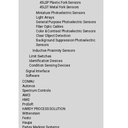
45LSP Plastic Fork Sensors
45LST Metal Fork Sensors
Miniature Photoelectric Sensors
Light Arrays
General Purpose Photoelectric Sensors
Fiber Optic Cables
Color & Contrast Photoelectric Sensors
Clear Object Detection
Background Suppression Photoelectric
Sensors
Inductive Proximity Sensors
Limit Switches
Identification Devices
Condition Sensing Devices
Signal Interface
Software
COMAU
Autonox
Spectrum Controls
AMCI
HMS
ProSoft
HARDY PROCESS SOLUTION
Wittenstein
Festo
Haupa
Partex Marking Systems