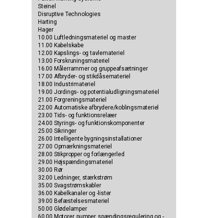
Steinel
Disruptive Technologies
Harting
Hager
10.00 Luftledningsmateriel og master
11.00 Kabelskabe
12.00 Kapslings- og tavlemateriel
13.00 Forskruningsmateriel
16.00 Målerrammer og gruppeafsætninger
17.00 Afbryder- og stikdåsemateriel
18.00 Industrimateriel
19.00 Jordings- og potentialudligningsmateriel
21.00 Forgreningsmateriel
22.00 Automatiske afbrydere/koblingsmateriel
23.00 Tids- og funktionsrelæer
24.00 Styrings- og funktionskomponenter
25.00 Sikringer
26.00 Intelligente bygningsinstallationer
27.00 Opmærkningsmateriel
28.00 Stikpropper og forlængerled
29.00 Højspændingsmateriel
30.00 Rør
32.00 Ledninger, stærkstrøm
35.00 Svagstrømskabler
36.00 Kabelkanaler og -lister
39.00 Befæstelsesmateriel
50.00 Glødelamper
60.00 Motorer, pumper, spændingsregulering og -