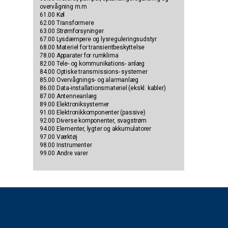
overvågning m.m
61.00 Køl
62.00 Transformere
63.00 Strømforsyninger
67.00 Lysdæmpere og lysreguleringsudstyr
68.00 Materiel for transientbeskyttelse
78.00 Apparater for rumklima
82.00 Tele- og kommunikations- anlæg
84.00 Optiske transmissions- systemer
85.00 Overvågnings- og alarmanlæg
86.00 Data-installationsmateriel (ekskl. kabler)
87.00 Antenneanlæg
89.00 Elektroniksystemer
91.00 Elektronikkomponenter (passive)
92.00 Diverse komponenter, svagstrøm
94.00 Elementer, lygter og akkumulatorer
97.00 Værktøj
98.00 Instrumenter
99.00 Andre varer