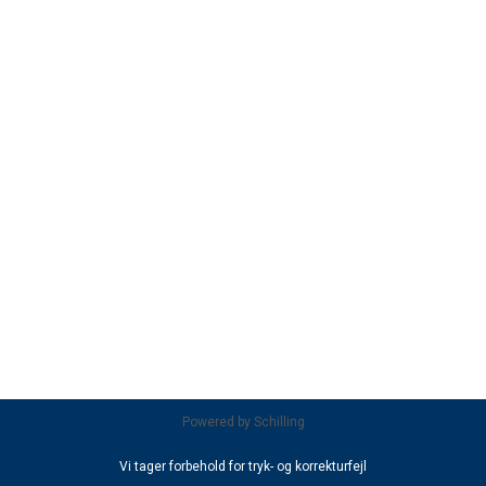
Powered by
Schilling
Vi tager forbehold for tryk- og korrekturfejl