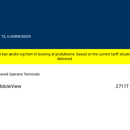
TIL HJEMMESIDEN
hered Operator Terminals
obileView
2711T 