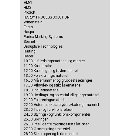
AMCI
HMS
ProSoft
HARDY PROCESS SOLUTION
Wittenstein
Festo
Haupa
Partex Marking Systems
Steinel
Disruptive Technologies
Harting
Hager
10.00 Luftledningsmateriel og master
11.00 Kabelskabe
12.00 Kapslings- og tavlemateriel
13.00 Forskruningsmateriel
16.00 Målerrammer og gruppeafsætninger
17.00 Afbryder- og stikdåsemateriel
18.00 Industrimateriel
19.00 Jordings- og potentialudligningsmateriel
21.00 Forgreningsmateriel
22.00 Automatiske afbrydere/koblingsmateriel
23.00 Tids- og funktionsrelæer
24.00 Styrings- og funktionskomponenter
25.00 Sikringer
26.00 Intelligente bygningsinstallationer
27.00 Opmærkningsmateriel
28.00 Stikpropper og forlængerled