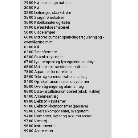
29.00 Højspændingsmateriel
30.00 Rør
32.00 Ledninger, stærkstrøm
35.00 Svagstrømskabler
36.00 Kabelkanaler og -lister
39.00 Befæstelsesmateriel
50.00 Glødelamper
60.00 Motorer, pumper, spændingsregulering og -
overvågning m.m
61.00 Køl
62.00 Transformere
63.00 Strømforsyninger
67.00 Lysdæmpere og lysreguleringsudstyr
68.00 Materiel for transientbeskyttelse
78.00 Apparater for rumklima
82.00 Tele- og kommunikations- anlæg
84.00 Optiske transmissions- systemer
85.00 Overvågnings- og alarmanlæg
86.00 Data-installationsmateriel (ekskl. kabler)
87.00 Antenneanlæg
89.00 Elektroniksystemer
91.00 Elektronikkomponenter (passive)
92.00 Diverse komponenter, svagstrøm
94.00 Elementer, lygter og akkumulatorer
97.00 Værktøj
98.00 Instrumenter
99.00 Andre varer