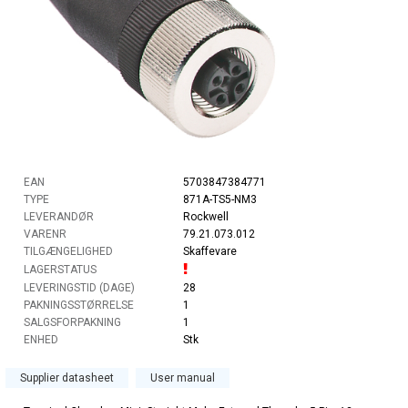
EAN
5703847384771
TYPE
871A-TS5-NM3
LEVERANDØR
Rockwell
VARENR
79.21.073.012
TILGÆNGELIGHED
Skaffevare
LAGERSTATUS
LEVERINGSTID (DAGE)
28
PAKNINGSSTØRRELSE
1
SALGSFORPAKNING
1
ENHED
Stk
Supplier datasheet
User manual