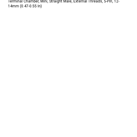
Terminal Chamber, Mini, Straight Male, External Threads, 5-Pin, 12-
14mm (0.47-0.55 In)