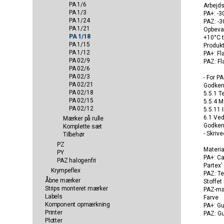
PA 1/6
Arbejd
PA 1/3
PA+: -3
PA 1/24
PAZ: -3
PA 1/21
Opbeva
PA 1/18
+10°C t
PA 1/15
Produk
PA 1/12
PA+: F
PA 02/9
PAZ: F
PA 02/6
PA 02/3
- For P
PA 02/21
Godkend
PA 02/18
5.5.1 T
PA 02/15
5.5.4 M
PA 02/12
5.5.11 
6.1 Ve
Mærker på rulle
Godkend
Komplette sæt
- Skriv
Tilbehør
PZ
Materia
PY
PA+: C
PAZ halogenfri
Partex' 
Krympeflex
PAZ: Te
Åbne mærker
Stoffet
Strips monteret mærker
PAZ-mæ
Labels
Farve
Komponent opmærkning
PA+: Gu
Printer
PAZ: Gu
Plotter