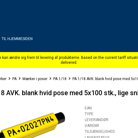
TIL HJEMMESIDEN
rker
PA
Mærker i poser
PA 1/18
PA 1/18 AVK. blank hvid pose med 5x100
8 AVK. blank hvid pose med 5x100 stk., lige sn
EAN
TYPE
LEVERANDØR
VARENR
TILGÆNGELIGHED
LAGERSTATUS