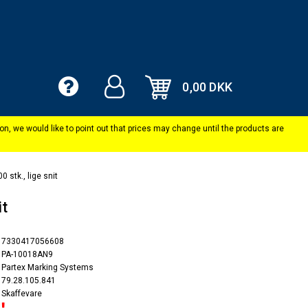
0,00 DKK
 stk., lige snit
it
7330417056608
PA-10018AN9
Partex Marking Systems
79.28.105.841
Skaffevare