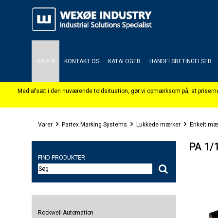
VARER
KONTAKT OS
KATALOGER
HANDELSBETINGELSER
Varer
Partex Marking Systems
Lukkede mærker
Enkelt mæ
PA 1/1
FIND PRODUKTER
Rockwell Automation