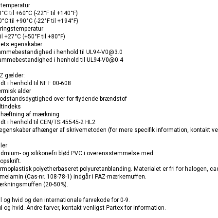
stemperatur
0°C til +60°C (-22°F til +140°F)
0°C til +90°C (-22°F til +194°F)
ringstemperatur
il +27°C (+50°F til +80°F)
tets egenskaber
lammebestandighed i henhold til UL94-V0@3.0
lammebestandighed i henhold til UL94-V0@0.4
AZ gælder:
t i henhold til NF F 00-608
ermisk alder
odstandsdygtighed over for flydende brændstof
Iltindeks
dhæftning af mærkning
t i henhold til CEN/TS 45545-2 HL2
eegenskaber afhænger af skrivemetoden (for mere specifik information, kontakt ven
ler
admium- og silikonefri blød PVC i overensstemmelse med
opskrift.
rmoplastisk polyetherbaseret polyuretanblanding. Materialet er fri for halogen, c
 melamin (Cas-nr. 108-78-1) indgår i PAZ-mærkemuffen.
rkningsmuffen (20-50%).
l og hvid og den internationale farvekode for 0-9.
l og hvid. Andre farver, kontakt venligst Partex for information.