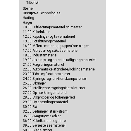
Tilbehør
Steinel
Disruptive Technologies
Harting
Hager
10.00 Luftledningsmateriel og master
11.00 Kabelskabe
12.00 Kapslings- og tavlemateriel
13.00 Forskruningsmateriel
16.00 Målerrammer og gruppeafsætninger
17.00 Afbryder- og stikdåsemateriel
18.00 Industrimateriel
19.00 Jordings- og potentialudligningsmateriel
21.00 Forgreningsmateriel
22.00 Automatiske afbrydere/koblingsmateriel
23.00 Tids- og funktionsrelæer
24.00 Styrings- og funktionskomponenter
25.00 Sikringer
26.00 Intelligente bygningsinstallationer
27.00 Opmærkningsmateriel
28.00 Stikpropper og forlængerled
29.00 Højspændingsmateriel
30.00 Rør
32.00 Ledninger, stærkstrøm
35.00 Svagstrømskabler
36.00 Kabelkanaler og -lister
39.00 Befæstelsesmateriel
50.00 Glødelamper