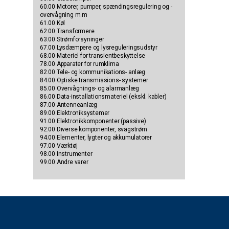
60.00 Motorer, pumper, spændingsregulering og -
overvågning m.m
61.00 Køl
62.00 Transformere
63.00 Strømforsyninger
67.00 Lysdæmpere og lysreguleringsudstyr
68.00 Materiel for transientbeskyttelse
78.00 Apparater for rumklima
82.00 Tele- og kommunikations- anlæg
84.00 Optiske transmissions- systemer
85.00 Overvågnings- og alarmanlæg
86.00 Data-installationsmateriel (ekskl. kabler)
87.00 Antenneanlæg
89.00 Elektroniksystemer
91.00 Elektronikkomponenter (passive)
92.00 Diverse komponenter, svagstrøm
94.00 Elementer, lygter og akkumulatorer
97.00 Værktøj
98.00 Instrumenter
99.00 Andre varer