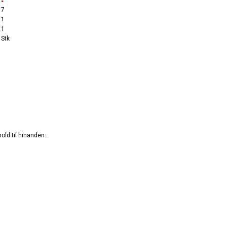
7
1
1
Stk
old til hinanden.