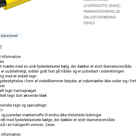
LEVERINGSTID (DAGE)
PAKNINGSSTØRRELSE
SALGSFORPAKNING
ENHED
r datasheet
AZ
 information
lse
et mærke med en unik fjederbelastet bælg, der dækker et stort diameterområde.
er uudsletteligt, sidder godt fast på tråden og er justerbart i sideretningen.
g med et enkelt tegn:
gsbeskyttelse i form af vinkelklemmer betyder, at nabomærker ikke vrider sig i forh
ver
kelt tegn Varmepræget
kelt tegn Sort ætsende blæk
eriske tegn og specialtegn.
Z+
t og justerbar mærkemuffe til endnu ikke tilsluttede ledninger.
profil med fjederbelastede bælge, der dækker et stort diameterområde.
gså i en halogenfri version, Zerex.
 information