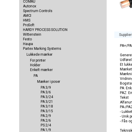
COMAU
Autonox
Spectrum Controls
AMCI
HMS
ProSoft
HARDY PROCESS SOLUTION
Wittenstein
Supplie
Festo
Haupa
PA+/P
Partex Marking Systems
Lukkede mærker
Generel
Udføre
For printer
Et lukk
Holder
Mærket 
Enkelt mærker
Mærknin
PA
Vridnin
Mærker i poser
Bogsta
PA 3/9
PA: En
PA 3/6
PAZ: En
PA 3/24
Tekst
PA 3/21
Alfanum
PA 3/18
PA-/PA
PA 3/15
- Lukke
PA 2/9
- Unik 
PA 2/6
- Fås o
PS 2/4
PA 1/9
Teknisk