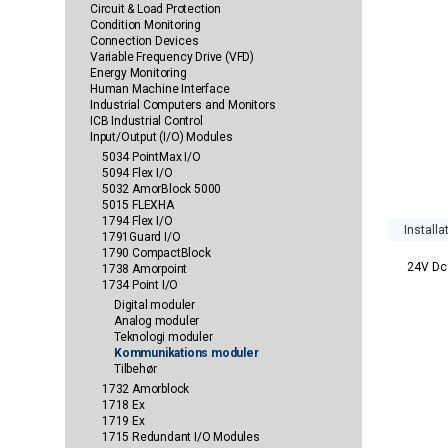
Circuit & Load Protection
Condition Monitoring
Connection Devices
Variable Frequency Drive (VFD)
Energy Monitoring
Human Machine Interface
Industrial Computers and Monitors
ICB Industrial Control
Input/Output (I/O) Modules
5034 PointMax I/O
5094 Flex I/O
5032 AmorBlock 5000
5015 FLEXHA
1794 Flex I/O
Installa
1791Guard I/O
1790 CompactBlock
24V Dc
1738 Amorpoint
1734 Point I/O
Digital moduler
Analog moduler
Teknologi moduler
Kommunikations moduler
Tilbehør
1732 Amorblock
1718 Ex
1719 Ex
1715 Redundant I/O Modules