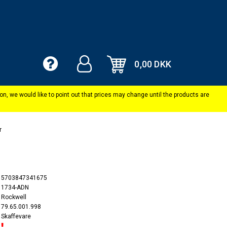
0,00 DKK
r
5703847341675
1734-ADN
Rockwell
79.65.001.998
Skaffevare