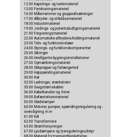
12.00 Kapslings- og tavlemateriel
13.00 Forskruningsmateriel
16.00 Målerrammer og gruppeafsætninger
17.00 Afbryder- og stikdåsemateriel
18.00 Industrimateriel
19.00 Jordings- og potentialudligningsmateriel
21.00 Forgreningsmateriel
22.00 Automatiske afbrydere/koblingsmateriel
23.00 Tids- og funktionsrelæer
24.00 Styrings- og funktionskomponenter
25.00 Sikringer
26.00 Intelligente bygningsinstallationer
27.00 Opmærkningsmateriel
28.00 Stikpropper og forlængerled
29.00 Højspændingsmateriel
30.00 Rør
32.00 Ledninger, stærkstrøm
35.00 Svagstrømskabler
36.00 Kabelkanaler og -lister
39.00 Befæstelsesmateriel
50.00 Glødelamper
60.00 Motorer, pumper, spændingsregulering og -
overvågning m.m
61.00 Køl
62.00 Transformere
63.00 Strømforsyninger
67.00 Lysdæmpere og lysreguleringsudstyr
68.00 Materiel for transientbeskyttelse