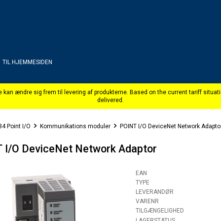
TIL HJEMMESIDEN
4 Point I/O
Kommunikations moduler
POINT I/O DeviceNet Network Adapto
 I/O DeviceNet Network Adaptor
EAN
TYPE
LEVERANDØR
VARENR
TILGÆNGELIGHED
LAGERSTATUS