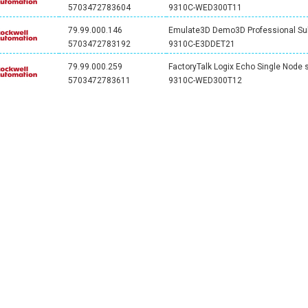
5703472783604
9310C-WED300T11
79.99.000.146
Emulate3D Demo3D Professional Sub
5703472783192
9310C-E3DDET21
79.99.000.259
FactoryTalk Logix Echo Single Node 
5703472783611
9310C-WED300T12