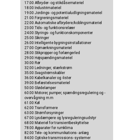
17.00 Afbryder- og stikdåsemateriel
18.00 Industrimateriel
19.00 Jordings- og potentialudligningsmateriel
21.00 Forgreningsmateriel
22.00 Automatiske afbrydere/koblingsmateriel
23.00 Tids- og funktionsrelæer
24.00 Styrings- og funktionskomponenter
25.00 Sikringer
26.00 Intelligente bygningsinstallationer
27.00 Opmærkningsmateriel
28.00 Stikpropper og forlængerled
29.00 Højspændingsmateriel
30.00 Rør
32.00 Ledninger, stærkstrøm
35.00 Svagstrømskabler
36.00 Kabelkanaler og -lister
39.00 Befæstelsesmateriel
50.00 Glødelamper
60.00 Motorer, pumper, spændingsregulering og -
overvågning m.m
61.00 Køl
62.00 Transformere
63.00 Strømforsyninger
67.00 Lysdæmpere og lysreguleringsudstyr
68.00 Materiel for transientbeskyttelse
78.00 Apparater for rumklima
82.00 Tele- og kommunikations- anlæg
84.00 Optiske transmissions- systemer