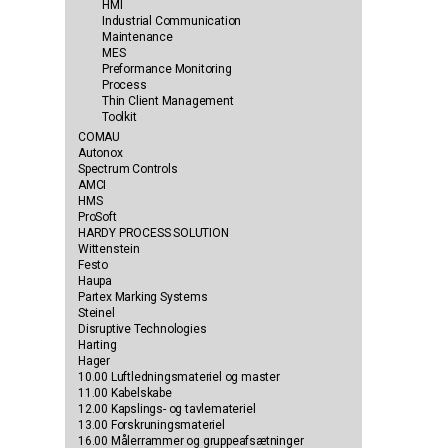
HMI
Industrial Communication
Maintenance
MES
Preformance Monitoring
Process
Thin Client Management
Toolkit
COMAU
Autonox
Spectrum Controls
AMCI
HMS
ProSoft
HARDY PROCESS SOLUTION
Wittenstein
Festo
Haupa
Partex Marking Systems
Steinel
Disruptive Technologies
Harting
Hager
10.00 Luftledningsmateriel og master
11.00 Kabelskabe
12.00 Kapslings- og tavlemateriel
13.00 Forskruningsmateriel
16.00 Målerrammer og gruppeafsætninger